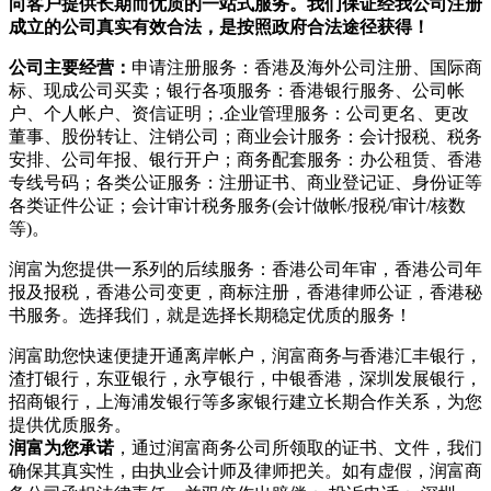
向客户提供长期而优质的一站式服务。我们保证经我公司注册
成立的公司真实有效合法，是按照政府合法途径获得！
公司主要经营：
申请注册服务：香港及海外公司注册、国际商
标、现成公司买卖；银行各项服务：香港银行服务、公司帐
户、个人帐户、资信证明；.企业管理服务：公司更名、更改
董事、股份转让、注销公司；商业会计服务：会计报税、税务
安排、公司年报、银行开户；商务配套服务：办公租赁、香港
专线号码；各类公证服务：注册证书、商业登记证、身份证等
各类证件公证；会计审计税务服务(会计做帐/报税/审计/核数
等)。
润富为您提供一系列的后续服务：香港公司年审，香港公司年
报及报税，香港公司变更，商标注册，香港律师公证，香港秘
书服务。选择我们，就是选择长期稳定优质的服务！
润富助您快速便捷开通离岸帐户，润富商务与香港汇丰银行，
渣打银行，东亚银行，永亨银行，中银香港，深圳发展银行，
招商银行，上海浦发银行等多家银行建立长期合作关系，为您
提供优质服务。
润富为您承诺
，通过润富商务公司所领取的证书、文件，我们
确保其真实性，由执业会计师及律师把关。如有虚假，润富商