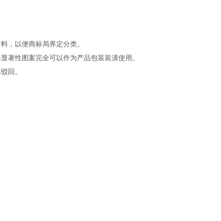
资料，以便商标局界定分类。
非显著性图案完全可以作为产品包装装潢使用。
体驳回。