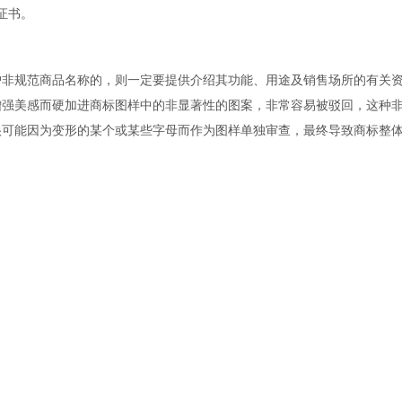
证书。
护非规范商品名称的，则一定要提供介绍其功能、用途及销售场所的有关
增强美感而硬加进商标图样中的非显著性的图案，非常容易被驳回，这种
很可能因为变形的某个或某些字母而作为图样单独审查，最终导致商标整